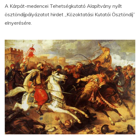
A Kárpát-medencei Tehetségkutató Alapítvány nyílt
ösztöndíjpályázatot hirdet „Közoktatási Kutatói Ösztöndíj”
elnyerésére.