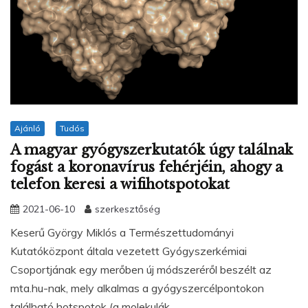
Ajánló
Tudós
A magyar gyógyszerkutatók úgy találnak
fogást a koronavírus fehérjéin, ahogy a
telefon keresi a wifihotspotokat
2021-06-10
szerkesztőség
Keserű György Miklós a Természettudományi
Kutatóközpont általa vezetett Gyógyszerkémiai
Csoportjának egy merőben új módszeréről beszélt az
mta.hu-nak, mely alkalmas a gyógyszercélpontokon
található hotspotok (a molekulák