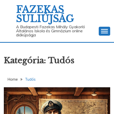
Skip
FAZEKAS
to
content
SULIÚJSÁG
A Budapesti Fazekas Mihály Gyakorló
Általános Iskola és Gimnázium online
diákújságja
Kategória: Tudós
Home
Tudós