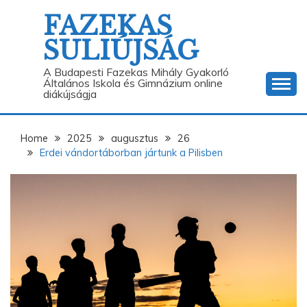
Skip
FAZEKAS
to
content
SULIÚJSÁG
A Budapesti Fazekas Mihály Gyakorló
Általános Iskola és Gimnázium online
diákújságja
Home
2025
augusztus
26
Erdei vándortáborban jártunk a Pilisben